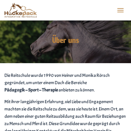
T
O
G
G
L
Über uns
E
N
A
V
I
G
Die Reitschule wurde 1990 von Heiner und Monika Rörsch
A
T
gegründet, um unter einem Dach die Bereiche
I
Pädagogik – Sport – Therapie
anbieten zu können.
O
N
Mit ihrer langjährigen Erfahrung, viel Liebe und Engagement
machten sie die Reitschule zu dem, was sie heute ist. Einem Ort, an
dem neben einer guten Reitausbildung auch Raum für Beziehungen
zu Mensch und Pferd ist. Diese Grundidee wurde geprägt durch